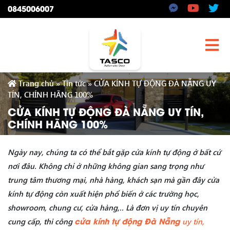
0845006007
Trang chủ
»
Tin tức
»
CỬA KÍNH TỰ ĐỘNG ĐÀ NẴNG UY
TÍN, CHÍNH HÃNG 100%
CỬA KÍNH TỰ ĐỘNG ĐÀ NẴNG UY TÍN,
CHÍNH HÃNG 100%
Ngày nay, chúng ta có thể bắt gặp cửa kính tự động ở bất cứ
nơi đâu. Không chỉ ở những không gian sang trọng như
trung tâm thương mại, nhà hàng, khách sạn mà gần đây cửa
kính tự động còn xuất hiện phổ biến ở các trường học,
showroom, chung cư, cửa hàng,.. Là đơn vị uy tín chuyên
cửa kính tự động Đà Nẵng
cung cấp, thi công
uy tín,