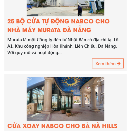
25 BỘ CỬA TỰ ĐỘNG NABCO CHO
NHÀ MÁY MURATA ĐÀ NẴNG
Murata là một Công ty đến từ Nhật Bản có địa chỉ tại Lô
A1, Khu công nghiệp Hòa Khánh, Liên Chiểu, Đà Nẵng.
Với quy mô và hoạt động...
Xem thêm
CỬA XOAY NABCO CHO BÀ NÀ HILLS