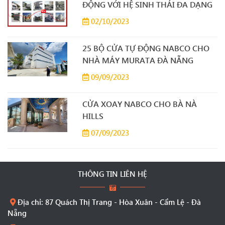
ĐỘNG VỚI HỆ SINH THÁI ĐA DẠNG
02/10/2023
25 BỘ CỬA TỰ ĐỘNG NABCO CHO
NHÀ MÁY MURATA ĐÀ NẴNG
09/09/2023
CỬA XOAY NABCO CHO BÀ NÀ
HILLS
07/09/2023
THÔNG TIN LIÊN HỆ
Địa chỉ: 87 Quách Thị Trang - Hòa Xuân - Cẩm Lệ - Đà
Nẵng