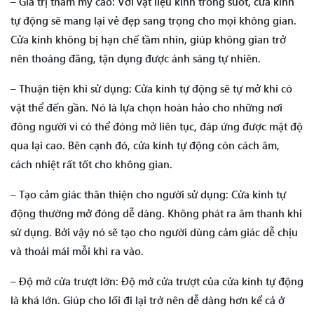
– Giá trị thẩm mỹ cao: Với vật liệu kính trong suốt, cửa kính
tự động sẽ mang lại vẻ đẹp sang trọng cho mọi không gian.
Cửa kính không bị hạn chế tầm nhìn, giúp không gian trở
nên thoáng đãng, tận dụng được ánh sáng tự nhiên.
– Thuận tiện khi sử dụng: Cửa kính tự động sẽ tự mở khi có
vật thể đến gần. Nó là lựa chọn hoàn hảo cho những nơi
đông người vì có thể đóng mở liên tục, đáp ứng được mật độ
qua lại cao. Bên cạnh đó, cửa kính tự động còn cách âm,
cách nhiệt rất tốt cho không gian.
– Tạo cảm giác thân thiện cho người sử dụng: Cửa kính tự
động thường mở đóng dễ dàng. Không phát ra âm thanh khi
sử dụng. Bởi vậy nó sẽ tạo cho người dùng cảm giác dễ chịu
và thoải mái mỗi khi ra vào.
– Độ mở cửa trượt lớn: Độ mở cửa trượt của cửa kính tự động
là khá lớn. Giúp cho lối đi lại trở nên dễ dàng hơn kể cả ở