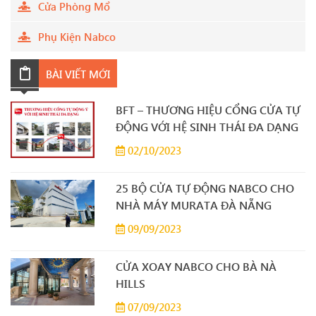
Cửa Phòng Mổ
Phụ Kiện Nabco
BÀI VIẾT MỚI
BFT – THƯƠNG HIỆU CỔNG CỬA TỰ
ĐỘNG VỚI HỆ SINH THÁI ĐA DẠNG
02/10/2023
25 BỘ CỬA TỰ ĐỘNG NABCO CHO
NHÀ MÁY MURATA ĐÀ NẴNG
09/09/2023
CỬA XOAY NABCO CHO BÀ NÀ
HILLS
07/09/2023