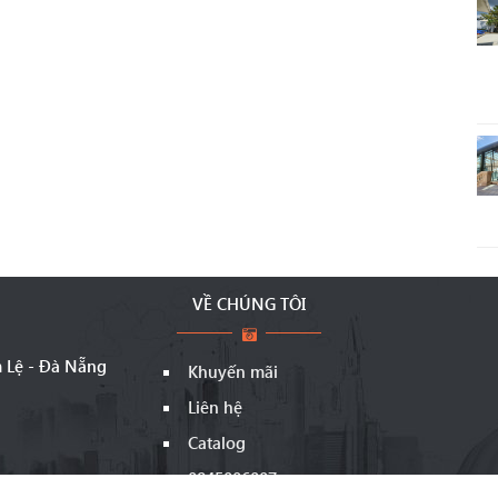
VỀ CHÚNG TÔI
m Lệ - Đà Nẵng
Khuyến mãi
Liên hệ
Catalog
0845006007