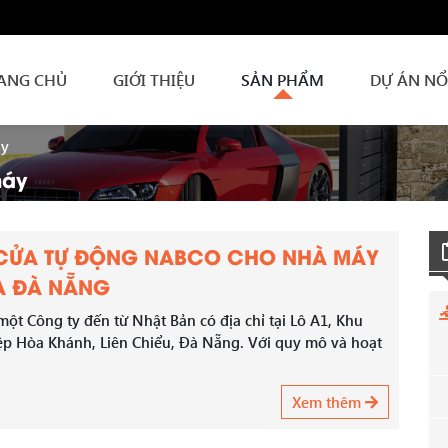
ANG CHỦ
GIỚI THIỆU
SẢN PHẨM
DỰ ÁN NỔ
áy
máy
 CỬA TỰ ĐỘNG NABCO CHO NHÀ MÁY
A ĐÀ NẴNG
một Công ty đến từ Nhật Bản có địa chỉ tại Lô A1, Khu
p Hòa Khánh, Liên Chiểu, Đà Nẵng. Với quy mô và hoạt
Xem thêm