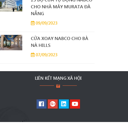
CHO NHÀ MÁY MURATA ĐÀ
NẴNG
09/09/2023
CỬA XOAY NABCO CHO BÀ
NÀ HILLS
07/09/2023
LIÊN KẾT MẠNG XÃ HỘI