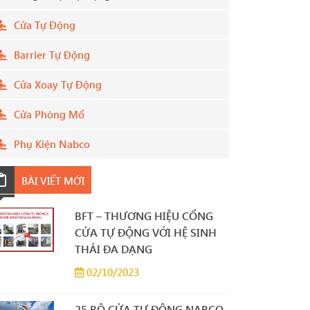
Cửa Tự Động
Barrier Tự Động
Cửa Xoay Tự Động
Cửa Phòng Mổ
Phụ Kiện Nabco
BÀI VIẾT MỚI
BFT – THƯƠNG HIỆU CỔNG
CỬA TỰ ĐỘNG VỚI HỆ SINH
THÁI ĐA DẠNG
02/10/2023
25 BỘ CỬA TỰ ĐỘNG NABCO