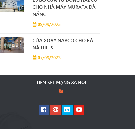
CHO NHÀ MÁY MURATA ĐÀ
NẴNG
09/09/2023
CỬA XOAY NABCO CHO BÀ
NÀ HILLS
07/09/2023
LIÊN KẾT MẠNG XÃ HỘI