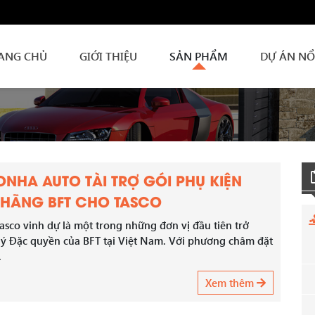
ANG CHỦ
GIỚI THIỆU
SẢN PHẨM
DỰ ÁN NỔ
SONHA AUTO TÀI TRỢ GÓI PHỤ KIỆN
 HÃNG BFT CHO TASCO
asco vinh dự là một trong những đơn vị đầu tiên trở
lý Đặc quyền của BFT tại Việt Nam. Với phương châm đặt
.
Xem thêm