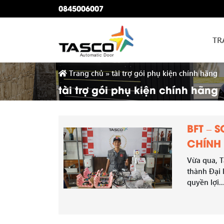
0845006007
TR
Trang chủ
»
tài trợ gói phụ kiện chính hãng
tài trợ gói phụ kiện chính hãng
BFT – 
CHÍNH
Vừa qua, T
thành Đại 
quyền lợi..