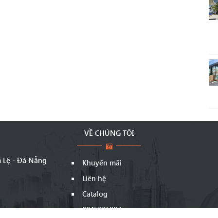
VỀ CHÚNG TÔI
m Lệ - Đà Nẵng
Khuyến mãi
Liên hệ
Catalog
0845006007