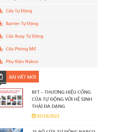
Cửa Tự Động
Barrier Tự Động
Cửa Xoay Tự Động
Cửa Phòng Mổ
Phụ Kiện Nabco
BÀI VIẾT MỚI
BFT – THƯƠNG HIỆU CỔNG
CỬA TỰ ĐỘNG VỚI HỆ SINH
THÁI ĐA DẠNG
02/10/2023
25 BỘ CỬA TỰ ĐỘNG NABCO