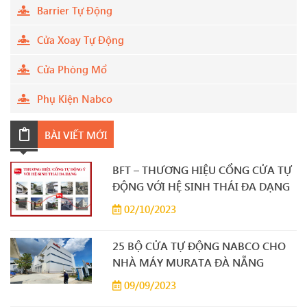
Barrier Tự Động
Cửa Xoay Tự Động
Cửa Phòng Mổ
Phụ Kiện Nabco
BÀI VIẾT MỚI
BFT – THƯƠNG HIỆU CỔNG CỬA TỰ
ĐỘNG VỚI HỆ SINH THÁI ĐA DẠNG
02/10/2023
25 BỘ CỬA TỰ ĐỘNG NABCO CHO
NHÀ MÁY MURATA ĐÀ NẴNG
09/09/2023