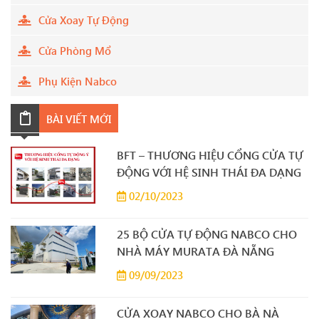
Cửa Xoay Tự Động
Cửa Phòng Mổ
Phụ Kiện Nabco
BÀI VIẾT MỚI
BFT – THƯƠNG HIỆU CỔNG CỬA TỰ
ĐỘNG VỚI HỆ SINH THÁI ĐA DẠNG
02/10/2023
25 BỘ CỬA TỰ ĐỘNG NABCO CHO
NHÀ MÁY MURATA ĐÀ NẴNG
09/09/2023
CỬA XOAY NABCO CHO BÀ NÀ