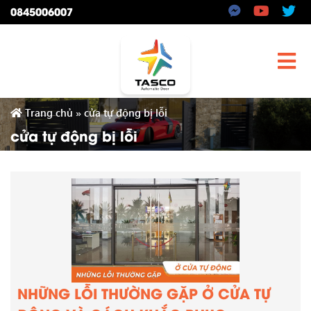
0845006007
Trang chủ
»
cửa tự động bị lỗi
cửa tự động bị lỗi
NHỮNG LỖI THƯỜNG GẶP Ở CỬA TỰ