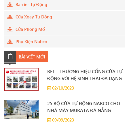
Barrier Tự Động
Cửa Xoay Tự Động
Cửa Phòng Mổ
Phụ Kiện Nabco
BÀI VIẾT MỚI
BFT – THƯƠNG HIỆU CỔNG CỬA TỰ
ĐỘNG VỚI HỆ SINH THÁI ĐA DẠNG
02/10/2023
25 BỘ CỬA TỰ ĐỘNG NABCO CHO
NHÀ MÁY MURATA ĐÀ NẴNG
09/09/2023