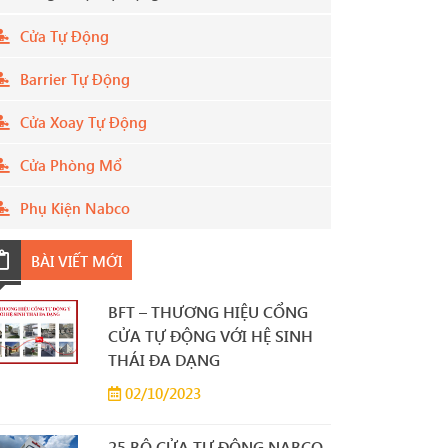
Cửa Tự Động
Barrier Tự Động
Cửa Xoay Tự Động
Cửa Phòng Mổ
Phụ Kiện Nabco
BÀI VIẾT MỚI
BFT – THƯƠNG HIỆU CỔNG
CỬA TỰ ĐỘNG VỚI HỆ SINH
THÁI ĐA DẠNG
02/10/2023
25 BỘ CỬA TỰ ĐỘNG NABCO