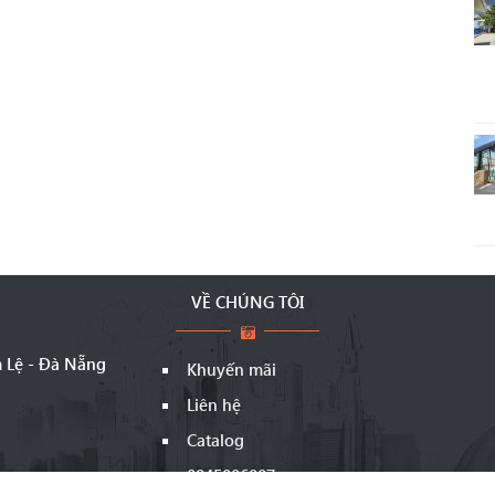
VỀ CHÚNG TÔI
m Lệ - Đà Nẵng
Khuyến mãi
Liên hệ
Catalog
0845006007