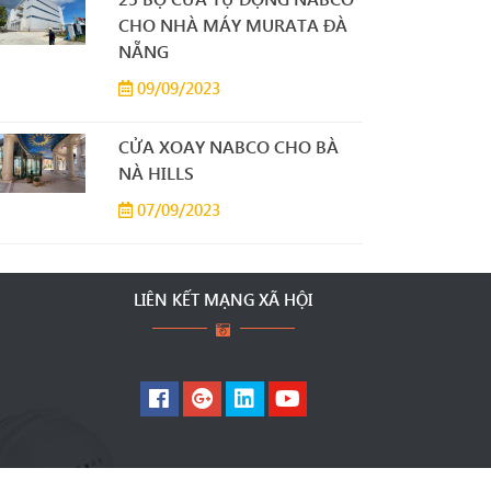
CHO NHÀ MÁY MURATA ĐÀ
NẴNG
09/09/2023
CỬA XOAY NABCO CHO BÀ
NÀ HILLS
07/09/2023
LIÊN KẾT MẠNG XÃ HỘI