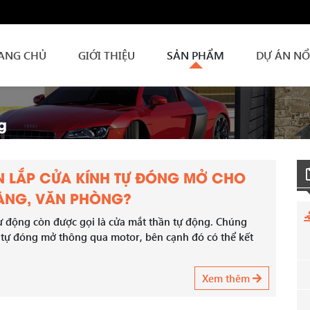
ANG CHỦ
GIỚI THIỆU
SẢN PHẨM
DỰ ÁN NỔ
g
N LẮP CỬA KÍNH TỰ ĐÓNG MỞ CHO
ÀNG, VĂN PHÒNG?
ự động còn được gọi là cửa mắt thần tự động. Chúng
tự đóng mở thông qua motor, bên cạnh đó có thể kết
Xem thêm