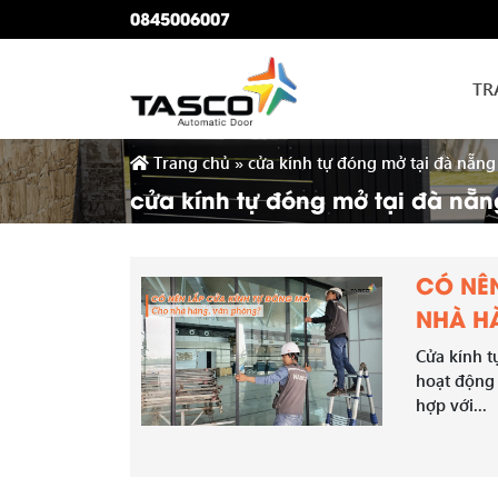
0845006007
TR
Trang chủ
»
cửa kính tự đóng mở tại đà nẵng
cửa kính tự đóng mở tại đà nẵn
CÓ NÊ
NHÀ H
Cửa kính t
hoạt động 
hợp với...