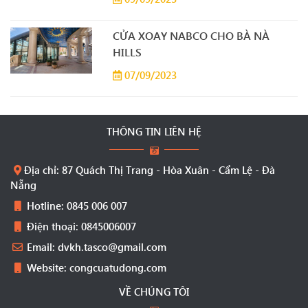
CỬA XOAY NABCO CHO BÀ NÀ
HILLS
07/09/2023
THÔNG TIN LIÊN HỆ
Địa chỉ: 87 Quách Thị Trang - Hòa Xuân - Cẩm Lệ - Đà
Nẵng
Hotline: 0845 006 007
Điện thoại: 0845006007
Email: dvkh.tasco@gmail.com
Website: congcuatudong.com
VỀ CHÚNG TÔI