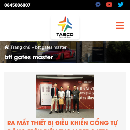
0845006007
Trang chủ
»
bft gates master
bft gates master
RA MẮT THIẾT BỊ ĐIỀU KHIỂN CỔNG TỰ