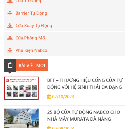
Cửa Tự Động
Barrier Tự Động
Cửa Xoay Tự Động
Cửa Phòng Mổ
Phụ Kiện Nabco
BÀI VIẾT MỚI
BFT – THƯƠNG HIỆU CỔNG CỬA TỰ
ĐỘNG VỚI HỆ SINH THÁI ĐA DẠNG
02/10/2023
25 BỘ CỬA TỰ ĐỘNG NABCO CHO
NHÀ MÁY MURATA ĐÀ NẴNG
09/09/2023